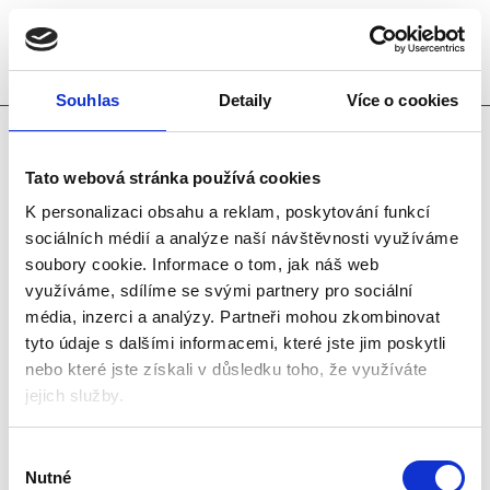
Výrobní linka
Souhlas
Detaily
Více o cookies
robotů textilních
Tato webová stránka používá cookies
strojů
K personalizaci obsahu a reklam, poskytování funkcí
sociálních médií a analýze naší návštěvnosti využíváme
soubory cookie.
Informace o tom, jak náš web
využíváme, sdílíme se svými partnery pro sociální
umístění: Rieter CZ s.r.o., Ústí
média, inzerci a analýzy.
Partneři mohou zkombinovat
tyto údaje s dalšími informacemi, které jste jim poskytli
nad Orlicí
nebo které jste získali v důsledku toho, že využíváte
jejich služby.
Pro českou pobočku významného švýcarského
koncernu Rieter jsme dodali dvě linky pro výrobu
Výběr
robotů textilních strojů. Linka je dlouhá téměř
Nutné
souhlasu