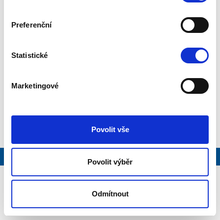
60m a její součástí je 10 C háků nosnosti 500kg, na
kterých jsou postupně kompletovány textilní
Preferenční
roboti pro výrobu příze.
Statistické
Marketingové
Povolit vše
Vytvořeno na
Webmium
Povolit výběr
Odmítnout