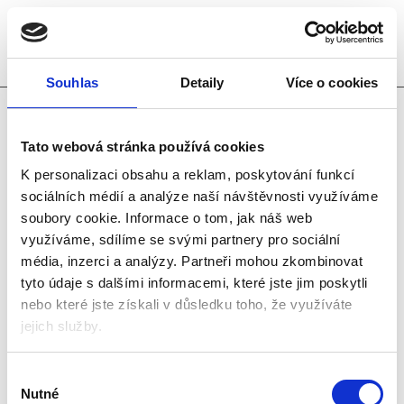
Zvedáky 8x10t
Souhlas
Detaily
Více o cookies
V roce 2019 naše firma provedla rekonstrukci
Tato webová stránka používá cookies
zvedáků jejíž výsledkem byla souprava zvedáku
K personalizaci obsahu a reklam, poskytování funkcí
8x10t s hydraulickým pojezdem stojanů. Řízení
sociálních médií a analýze naší návštěvnosti využíváme
soupravy se provádí buď z řídícího rozvaděče,
soubory cookie.
Informace o tom, jak náš web
nebo pomocí dálkového ovládání.
využíváme, sdílíme se svými partnery pro sociální
média, inzerci a analýzy.
Partneři mohou zkombinovat
tyto údaje s dalšími informacemi, které jste jim poskytli
nebo které jste získali v důsledku toho, že využíváte
jejich služby.
Výběr
Nutné
souhlasu